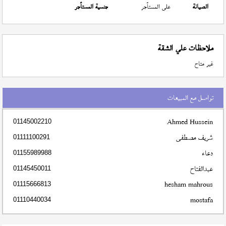
الصيانة
على المستأجر
جنسية المستأجر
ملاحظات علي الشقة
غير متاح
تواصل مع المبيعات
Ahmed Hussein
01145002210
شريف مصطفى
01111100291
دعاء
01155989988
عبدالفتاح
01145450011
hesham mahrous
01115666813
mostafa
01110440034