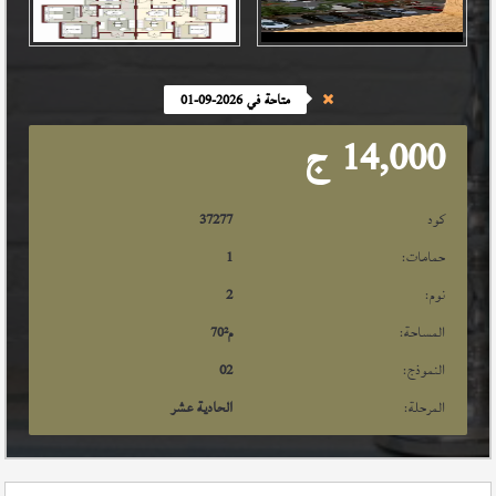
متاحة في 2026-09-01
14,000
ج
كود
37277
حمامات:
1
نوم:
2
المساحة:
م²
70
النموذج:
02
المرحلة:
الحادية عشر