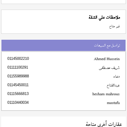
ملاحظات علي الشقة
غير متاح
تواصل مع المبيعات
Ahmed Hussein
01145002210
شريف مصطفى
01111100291
دعاء
01155989988
عبدالفتاح
01145450011
hesham mahrous
01115666813
mostafa
01110440034
عقارات أخري متاحة