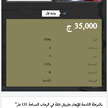
متاحة الآن
35,000
ج
كود
37542
حمامات:
2
نوم:
3
المساحة:
م²
131
النموذج:
B
المرحلة:
التاسعة
2
بالمرحلة التاسعة للإيجار مفروش شقة في الرحاب المساحة 131 متر