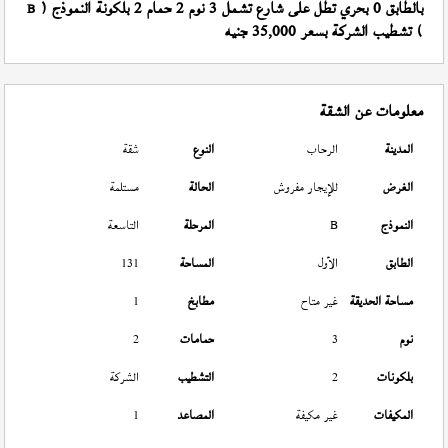
بالطابق 0 بحري تطل على شارع تشمل 3 نوم 2 حمام 2 بلكونة النموذج (
B
) تشطيب الشركة بسعر 35,000 جنيه
معلومات عن الشقة
المدينة
الرحاب
النوع
شقة
الغرض
للإيجار مفروش
الحالة
مستلمة
النموذج
B
المرحلة
التاسعة
الطابق
الأول
المساحة
131
مساحة الحديقة
غير متاح
مطابخ
1
نوم
3
حمامات
2
بلكونات
2
التشطيب
الشركة
المكيفات
غير مكيفة
المصاعد
1