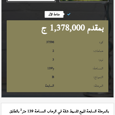
متاحة الآن
بمقدم 1,378,000
ج
كود
37596
حمامات:
2
نوم:
3
المساحة:
م²
139
النموذج:
B
المرحلة:
السابعة
2
بالمرحلة السابعة للبيع تقسيط شقة في الرحاب المساحة 139 متر
بالطابق