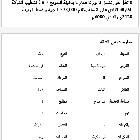
0 تطل على تشمل 3 نوم 2 حمام 2 بلكونة النموذج (
) تشطيب الشركة
B
بإشتراك النادي على 8 سنة بمقدم 1,378,000 جنيه و قسط الوديعة
3120ج والنادي 6000ج
معلومات عن الشقة
المدينة
الرحاب
النوع
شقة
الغرض
للبيع تقسيط
الحالة
غير مستلمة
النموذج
B
المرحلة
السابعة
الطابق
الثالث
المساحة
139
مساحة الحديقة
غير متاح
مطابخ
1
نوم
3
حمامات
2
بلكونات
2
التشطيب
الشركة
المكيفات
غير مكيفة
المصاعد
يوجد