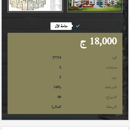
متاحة الآن
18,000
ج
كود
37714
حمامات:
2
نوم:
3
المساحة:
م²
140
النموذج:
06
المرحلة:
العاشرة