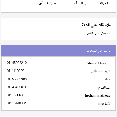
الصيانة
على المستأجر
جنسية المستأجر
ملاحظات علي الشقة
أول سكن أوبن كيتشن
تواصل مع المبيعات
Ahmed Hussein
01145002210
شريف مصطفى
01111100291
دعاء
01155989988
عبدالفتاح
01145450011
hesham mahrous
01115666813
mostafa
01110440034