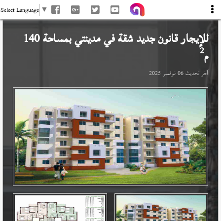
Select Language
▼
للإيجار قانون جديد شقة في
مدينتي
بمساحة 140
2
م
آخر تحديث
06 نوفمبر 2025