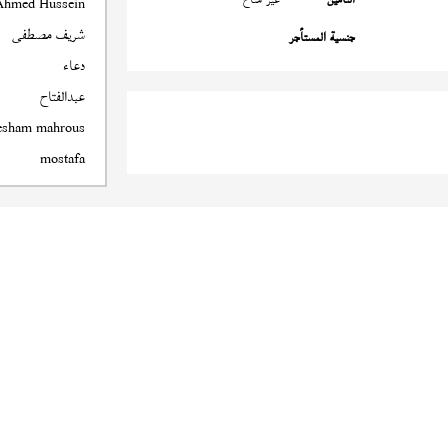
Ahmed Hussein
شريف مصطفى
جنسية المستأجر
دعاء
عبدالفتاح
esham mahrous
mostafa