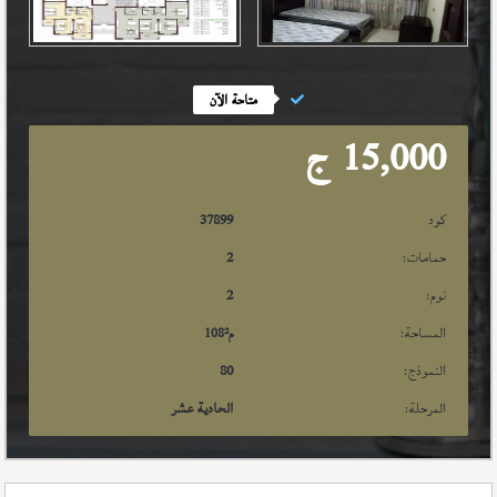
متاحة الآن
15,000
ج
كود
37899
حمامات:
2
نوم:
2
المساحة:
م²
108
النموذج:
80
المرحلة:
الحادية عشر