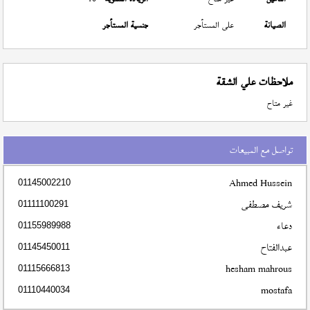
الصيانة
على المستأجر
جنسية المستأجر
ملاحظات علي الشقة
غير متاح
تواصل مع المبيعات
Ahmed Hussein
01145002210
شريف مصطفى
01111100291
دعاء
01155989988
عبدالفتاح
01145450011
hesham mahrous
01115666813
mostafa
01110440034