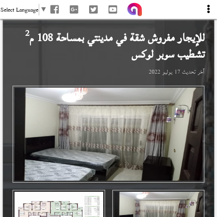
Select Language
▼
2
للإيجار مفروش شقة في
مدينتي
بمساحة 108 م
تشطيب سوبر لوكس
آخر تحديث
17 يوليو 2022