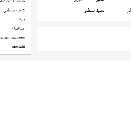
Ahmed Hussein
شريف مصطفى
جر
جنسية المستأجر
دعاء
عبدالفتاح
esham mahrous
mostafa