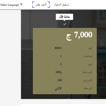
تسجيل الدخول
أضف عقار
Select Language
▼
متاحة الآن
7,000
ج
كود
38021
حمامات:
1
نوم:
2
المساحة:
م²
100
النموذج:
100
المرحلة:
الأولي