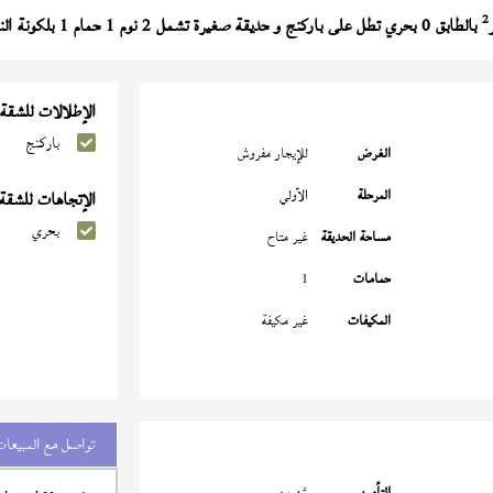
2
بالطابق 0 بحري تطل على باركنج و حديقة صغيرة تشمل 2 نوم 1 حمام 1 بلكونة النموذج (
الإطلالات للشقة
باركنج
الغرض
للإيجار مفروش
المرحلة
الأولي
الإتجاهات للشقة
بحري
مساحة الحديقة
غير متاح
حمامات
1
المكيفات
غير مكيفة
تواصل مع المبيعات
التأمين
شهرين