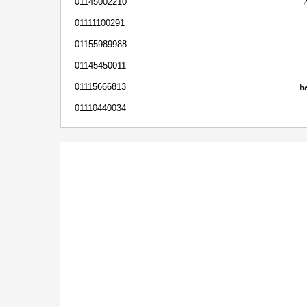
01145002210
01111100291
01155989988
01145450011
h
01115666813
01110440034