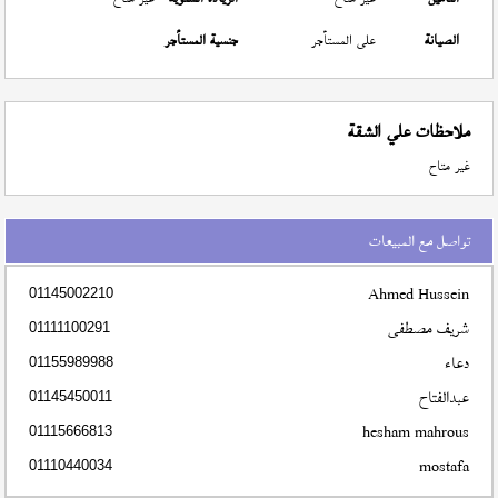
الصيانة
على المستأجر
جنسية المستأجر
ملاحظات علي الشقة
غير متاح
تواصل مع المبيعات
Ahmed Hussein
01145002210
شريف مصطفى
01111100291
دعاء
01155989988
عبدالفتاح
01145450011
hesham mahrous
01115666813
mostafa
01110440034