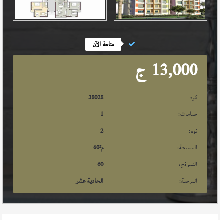
متاحة الآن
13,000
ج
كود
38028
حمامات:
1
نوم:
2
المساحة:
م²
60
النموذج:
60
المرحلة:
الحادية عشر