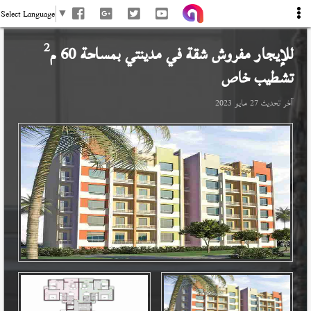
Select Language
▼
2
للإيجار مفروش شقة في
مدينتي
بمساحة 60 م
تشطيب خاص
آخر تحديث
27 مايو 2023