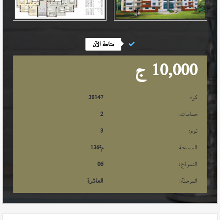
متاحة الآن
10,000
ج
كود
38147
حمامات:
2
نوم:
3
المساحة:
م²
136
النموذج:
06
المرحلة:
العاشرة