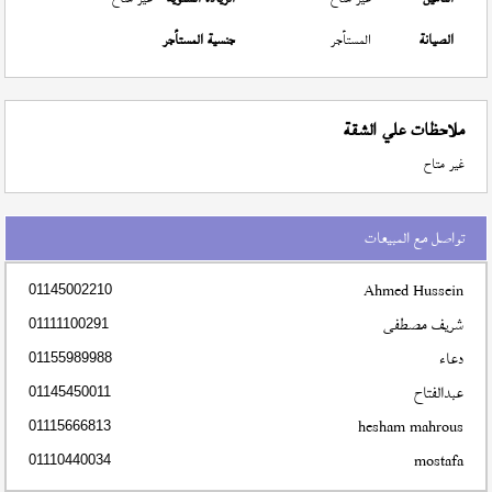
الصيانة
المستأجر
جنسية المستأجر
ملاحظات علي الشقة
غير متاح
تواصل مع المبيعات
Ahmed Hussein
01145002210
شريف مصطفى
01111100291
دعاء
01155989988
عبدالفتاح
01145450011
hesham mahrous
01115666813
mostafa
01110440034