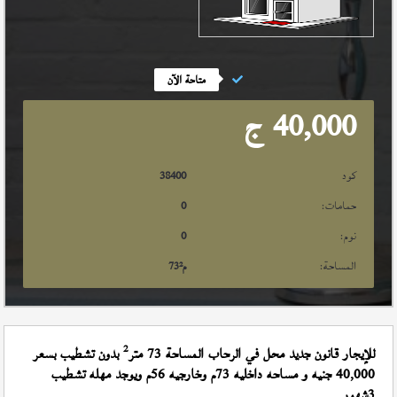
متاحة الآن
40,000
ج
كود
38400
حمامات:
0
نوم:
0
المساحة:
م²
73
2
للإيجار قانون جديد محل في الرحاب المساحة 73 متر
بدون تشطيب بسعر
40,000 جنيه و مساحه داخليه 73م وخارجيه 56م ويوجد مهله تشطيب
3شهور