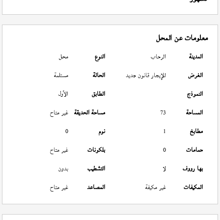
معلومات عن المحل
المدينة
الرحاب
النوع
محل
الغرض
للإيجار قانون جديد
الحالة
مستلمة
النموذج
الطابق
الأول
المساحة
73
مساحة الحديقة
غير متاح
مطابخ
1
نوم
0
حمامات
0
بلكونات
غير متاح
بها رووف
لا
التشطيب
بدون
المكيفات
غير مكيفة
المصاعد
غير متاح