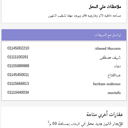
ملاحظات علي المحل
مساحه داخليه 73م وخارجيه 56م ويوجد مهله تشطيب 3شهور
تواصل مع المبيعات
Ahmed Hussein
01145002210
شريف مصطفى
01111100291
دعاء
01155989988
عبدالفتاح
01145450011
hesham mahrous
01115666813
mostafa
01110440034
عقارات أخري متاحة
2
للإيجار قانون جديد محل في
بمساحة 80 م
الرحاب