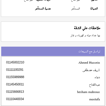
الصيانة
المستأجر
جنسية المستأجر
ملاحظات علي الشقة
بها عداد مياه و كهرباء و غاز
تواصل مع المبيعات
Ahmed Hussein
01145002210
شريف مصطفى
01111100291
دعاء
01155989988
عبدالفتاح
01145450011
hesham mahrous
01115666813
mostafa
01110440034