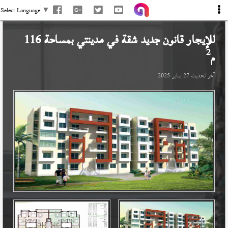
Select Language
▼
للإيجار قانون جديد شقة في
مدينتي
بمساحة 116
2
م
آخر تحديث
27 يناير 2025