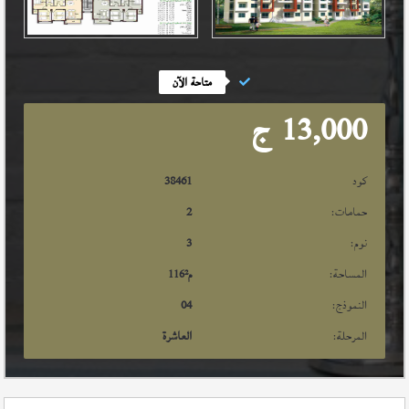
متاحة الآن
13,000
ج
كود
38461
حمامات:
2
نوم:
3
المساحة:
م²
116
النموذج:
04
المرحلة:
العاشرة