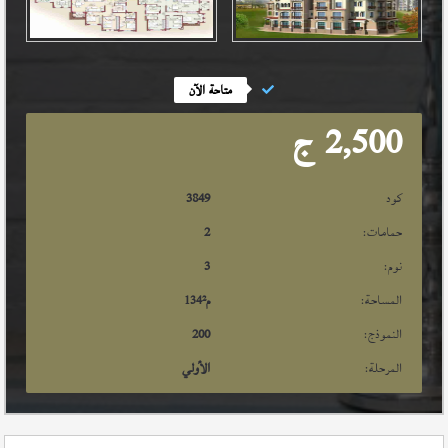
متاحة الآن
2,500
ج
كود
3849
حمامات:
2
نوم:
3
المساحة:
م²
134
النموذج:
200
المرحلة:
الأولي