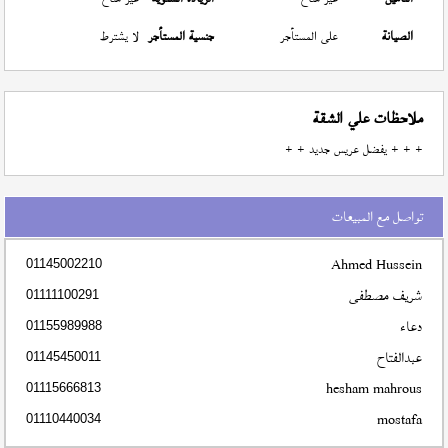
الصيانة
على المستأجر
جنسية المستأجر
لا يشترط
ملاحظات علي الشقة
+ + + يفضل عريس جديد + +
تواصل مع المبيعات
Ahmed Hussein
01145002210
شريف مصطفى
01111100291
دعاء
01155989988
عبدالفتاح
01145450011
hesham mahrous
01115666813
mostafa
01110440034