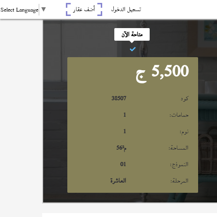
تسجيل الدخول
أضف عقار
Select Language
▼
متاحة الآن
5,500
ج
كود
38507
حمامات:
1
نوم:
1
المساحة:
م²
56
النموذج:
01
المرحلة:
العاشرة