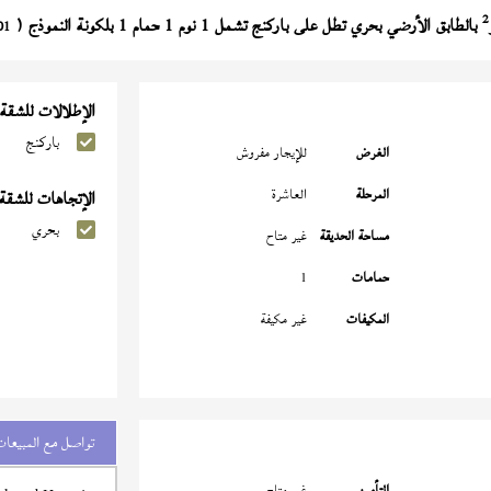
2
بالطابق الأرضي بحري تطل على باركنج تشمل 1 نوم 1 حمام 1 بلكونة النموذج (
01
الإطلالات للشقة
باركنج
الغرض
للإيجار مفروش
المرحلة
العاشرة
الإتجاهات للشقة
بحري
مساحة الحديقة
غير متاح
حمامات
1
المكيفات
غير مكيفة
تواصل مع المبيعات
التأمين
غير متاح