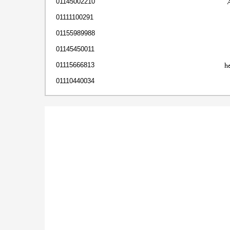
01145002210
01111100291
01155989988
01145450011
h
01115666813
01110440034