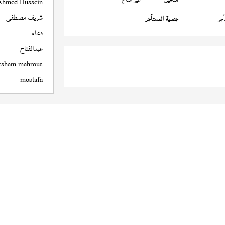
Ahmed Hussein
شريف مصطفى
جر
جنسية المستأجر
دعاء
عبدالفتاح
esham mahrous
mostafa