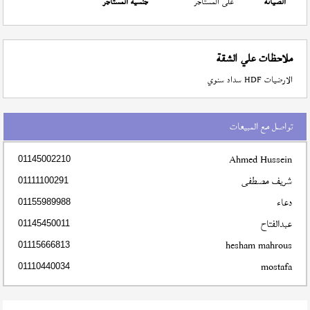
الصيانة
على المستأجر
جنسية المستأجر
ملاحظات علي الشقة
الارضيات HDF سداد سنوي
تواصل مع المبيعات
Ahmed Hussein
01145002210
شريف مصطفى
01111100291
دعاء
01155989988
عبدالفتاح
01145450011
hesham mahrous
01115666813
mostafa
01110440034