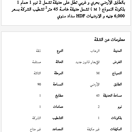
بالطابق الأرضي بحري و غربي تطل على حديقة تشمل 2 نوم 1 حمام 1
2
بلكونة النموذج (
) تشمل حديقة خاصة 45 متر
تشطيب الشركة بسعر
M
6,000 جنيه و الارضيات HDF سداد سنوي
معلومات عن الشقة
المدينة
الرحاب
النوع
شقة
الغرض
للإيجار قانون جديد
الحالة
مستلمة
النموذج
M
المرحلة
الثالثة
الطابق
الأرضي
المساحة
90
مساحة الحديقة
45
مطابخ
1
نوم
2
حمامات
1
بلكونات
1
التشطيب
الشركة
المكيفات
غير مكيفة
المصاعد
غير متاح