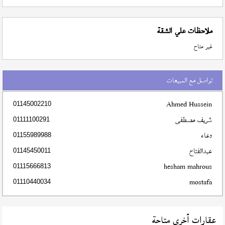
ملاحظات علي الشقة
غير متاح
تواصل مع المبيعات
Ahmed Hussein
01145002210
شريف مصطفى
01111100291
دعاء
01155989988
عبدالفتاح
01145450011
hesham mahrous
01115666813
mostafa
01110440034
عقارات أخري متاحة