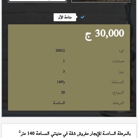
متاحة الآن
30,000
ج
كود
38612
حمامات:
1
نوم:
3
المساحة:
م²
140
النموذج:
20
المرحلة:
السادسة
2
بالمرحلة السادسة للإيجار مفروش شقة في مدينتي المساحة 140 متر