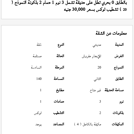
بالطابق 0 بحري تطل على حديقة تشمل 3 نوم 1 حمام 2 بلكونة النموذج (
) تشطيب لوكس بسعر 30,000 جنيه
20
معلومات عن الشقة
المدينة
مدينتي
النوع
شقة
الغرض
للإيجار مفروش
الحالة
مستلمة
النموذج
20
المرحلة
السادسة
الطابق
الثاني
المساحة
140
مساحة الحديقة
غير متاح
مطابخ
1
نوم
3
حمامات
1
بلكونات
2
التشطيب
لوكس
المكيفات
مكيفة بالكامل ( 4 )
المصاعد
يوجد