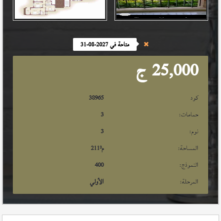
متاحة في 2027-08-31
25,000
ج
كود
38965
حمامات:
3
نوم:
3
المساحة:
م²
211
النموذج:
400
المرحلة:
الأولي