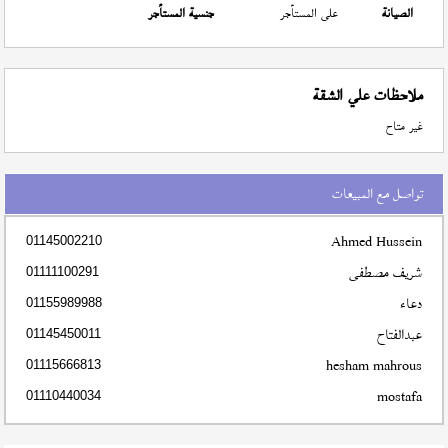
الصيانة
على المستأجر
جنسية المستأجر
ملاحظات علي الشقة
غير متاح
تواصل مع المبيعات
Ahmed Hussein
01145002210
شريف مصطفى
01111100291
دعاء
01155989988
عبدالفتاح
01145450011
hesham mahrous
01115666813
mostafa
01110440034