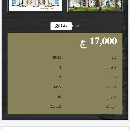
متاحة الآن
17,000
ج
كود
39421
حمامات:
2
نوم:
3
المساحة:
م²
145
النموذج:
10
المرحلة:
السادسة