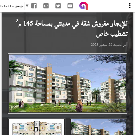
Select Language
▼
2
للإيجار مفروش شقة في
مدينتي
بمساحة 145 م
تشطيب خاص
آخر تحديث
28 سبتمبر 2023