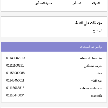
الصيانة
المستأجر
جنسية المستأجر
ملاحظات علي الشقة
غير متاح
تواصل مع المبيعات
Ahmed Hussein
01145002210
شريف مصطفى
01111100291
دعاء
01155989988
عبدالفتاح
01145450011
hesham mahrous
01115666813
mostafa
01110440034