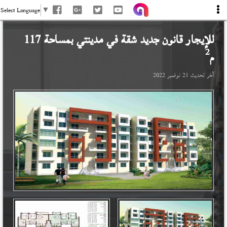
Select Language
▼
للإيجار قانون جديد شقة في
مدينتي
بمساحة 117
2
م
آخر تحديث
21 نوفمبر 2022