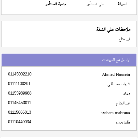
الصيانة
على المستأجر
جنسية المستأجر
ملاحظات علي الشقة
غير متاح
تواصل مع المبيعات
Ahmed Hussein
01145002210
شريف مصطفى
01111100291
دعاء
01155989988
عبدالفتاح
01145450011
hesham mahrous
01115666813
mostafa
01110440034