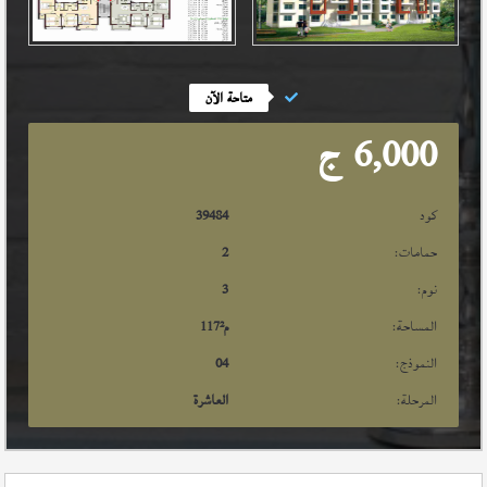
متاحة الآن
6,000
ج
كود
39484
حمامات:
2
نوم:
3
المساحة:
م²
117
النموذج:
04
المرحلة:
العاشرة