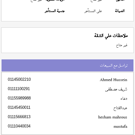
الصيانة
على المستأجر
جنسية المستأجر
ملاحظات علي الشقة
غير متاح
تواصل مع المبيعات
Ahmed Hussein
01145002210
شريف مصطفى
01111100291
دعاء
01155989988
عبدالفتاح
01145450011
hesham mahrous
01115666813
mostafa
01110440034