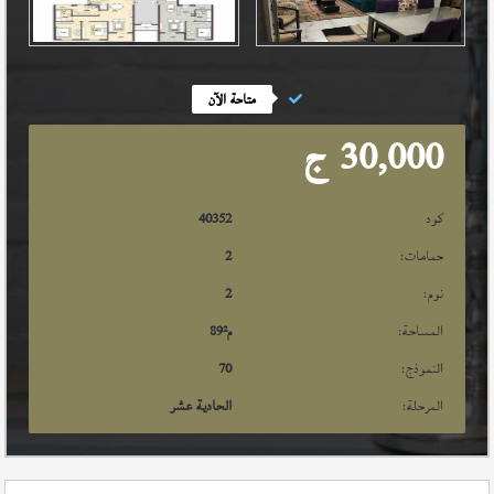
متاحة الآن
30,000
ج
كود
40352
حمامات:
2
نوم:
2
المساحة:
م²
89
النموذج:
70
المرحلة:
الحادية عشر