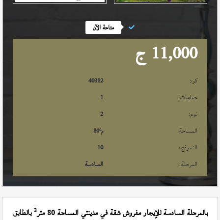
متاحة الآن
11,000
ج
كود
40382
حمامات:
1
نوم:
2
المساحة:
م²
80
النموذج:
10
المرحلة:
السادسة
2
بالمرحلة السادسة للإيجار مفروش شقة في مدينتي المساحة 80 متر
بالطابق