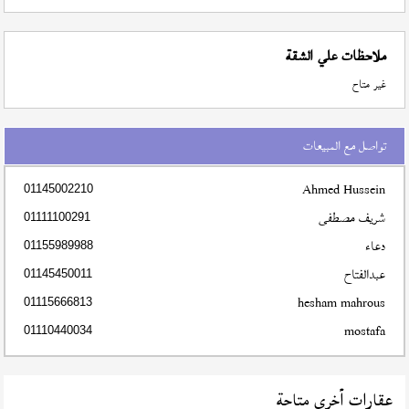
ملاحظات علي الشقة
غير متاح
تواصل مع المبيعات
Ahmed Hussein
01145002210
شريف مصطفى
01111100291
دعاء
01155989988
عبدالفتاح
01145450011
hesham mahrous
01115666813
mostafa
01110440034
عقارات أخري متاحة