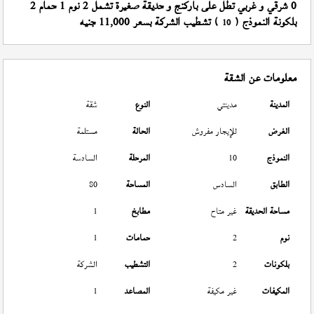
0 شرقي و غربي تطل على باركنج و حديقة صغيرة تشمل 2 نوم 1 حمام 2
بلكونة النموذج (
) تشطيب الشركة بسعر 11,000 جنيه
10
معلومات عن الشقة
المدينة
مدينتي
النوع
شقة
الغرض
للإيجار مفروش
الحالة
مستلمة
النموذج
10
المرحلة
السادسة
الطابق
السادس
المساحة
80
مساحة الحديقة
غير متاح
مطابخ
1
نوم
2
حمامات
1
بلكونات
2
التشطيب
الشركة
المكيفات
غير مكيفة
المصاعد
1