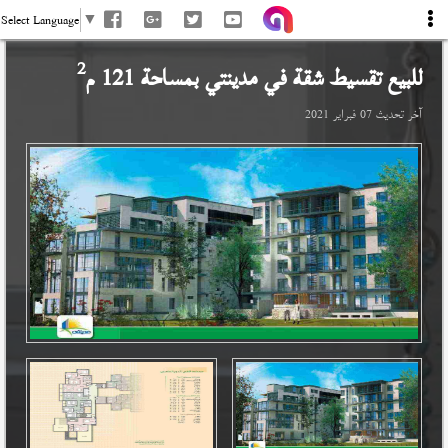
Select Language
▼
2
للبيع تقسيط شقة في
مدينتي
بمساحة 121 م
آخر تحديث
07 فبراير 2021