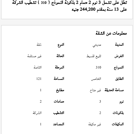
تطل على تشمل 3 نوم 2 حمام 2 بلكونة النموذج (
) تشطيب الشركة
310
على 13 سنة بمقدم 244,200 جنيه
معلومات عن الشقة
المدينة
مدينتي
النوع
شقة
الغرض
للبيع تقسيط
الحالة
غير مستلمة
النموذج
310
المرحلة
الثامنة
الطابق
الخامس
المساحة
121
مساحة الحديقة
غير متاح
مطابخ
1
نوم
3
حمامات
2
بلكونات
2
التشطيب
الشركة
المكيفات
غير مكيفة
المصاعد
1