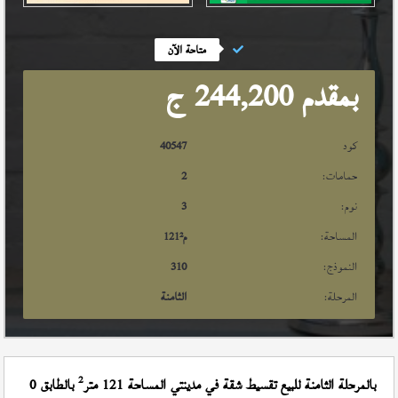
متاحة الآن
بمقدم 244,200
ج
كود
40547
حمامات:
2
نوم:
3
المساحة:
م²
121
النموذج:
310
المرحلة:
الثامنة
2
بالمرحلة الثامنة للبيع تقسيط شقة في مدينتي المساحة 121 متر
بالطابق 0