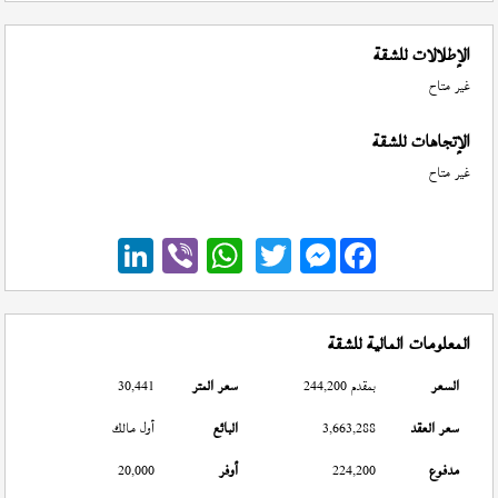
الإطلالات للشقة
غير متاح
الإتجاهات للشقة
غير متاح
Messenger
المعلومات المالية للشقة
السعر
بمقدم 244,200
سعر المتر
30,441
سعر العقد
3,663,288
البائع
أول مالك
مدفوع
224,200
أوفر
20,000