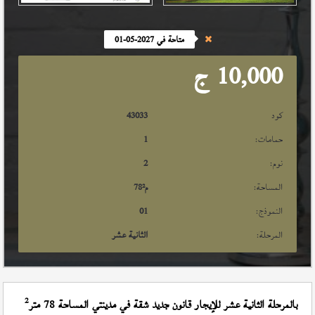
متاحة في 2027-05-01
10,000
ج
كود
43033
حمامات:
1
نوم:
2
المساحة:
م²
78
النموذج:
01
المرحلة:
الثانية عشر
2
بالمرحلة الثانية عشر للإيجار قانون جديد شقة في مدينتي المساحة 78 متر