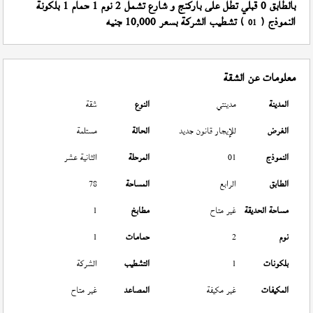
بالطابق 0 قبلي تطل على باركنج و شارع تشمل 2 نوم 1 حمام 1 بلكونة
النموذج (
) تشطيب الشركة بسعر 10,000 جنيه
01
معلومات عن الشقة
المدينة
مدينتي
النوع
شقة
الغرض
للإيجار قانون جديد
الحالة
مستلمة
النموذج
01
المرحلة
الثانية عشر
الطابق
الرابع
المساحة
78
مساحة الحديقة
غير متاح
مطابخ
1
نوم
2
حمامات
1
بلكونات
1
التشطيب
الشركة
المكيفات
غير مكيفة
المصاعد
غير متاح