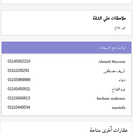
ملاحظات علي الشقة
غير متاح
تواصل مع المبيعات
Ahmed Hussein
01145002210
شريف مصطفى
01111100291
دعاء
01155989988
عبدالفتاح
01145450011
hesham mahrous
01115666813
mostafa
01110440034
عقارات أخري متاحة