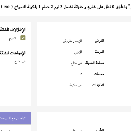
2
بالطابق 0 تطل على شارع و حديقة تشمل 3 نوم 2 حمام 1 بلكونة النموذج (
) تش
200
الإطلالات للشقة
شارع
الغرض
للإيجار مفروش
المرحلة
الأولي
الإتجاهات للشقة
غير متاح
مساحة الحديقة
غير متاح
حمامات
2
المكيفات
غير مكيفة
تواصل مع المبيعات
التأمين
غير متاح