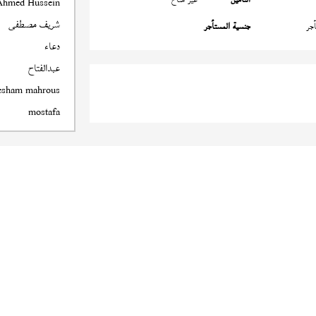
Ahmed Hussein
شريف مصطفى
جر
جنسية المستأجر
دعاء
عبدالفتاح
esham mahrous
mostafa