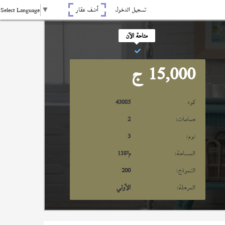
تسجيل الدخول
أضف عقار
Select Language
▼
متاحة الآن
15,000
ج
كود
43085
حمامات:
2
نوم:
3
المساحة:
م²
138
النموذج:
200
المرحلة:
الأولي