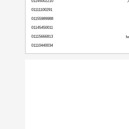
01145002210
01111100291
01155989988
01145450011
h
01115666813
01110440034