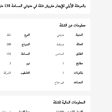
بالمرحلة الأولي للإيجار مفروش شقة في مدينتي المساحة 138 متر
معلومات عن الشقة
المدينة
مدينتي
النوع
شقة
الحالة
مستلمة
النموذج
200
الطابق
السادس
المساحة
138
مطابخ
1
نوم
3
بلكونات
1
التشطيب
الشركة
المصاعد
غير متاح
المعلومات المالية للشقة
الإيجار الشهري
15,000
مدة الإيجار
غير متاح