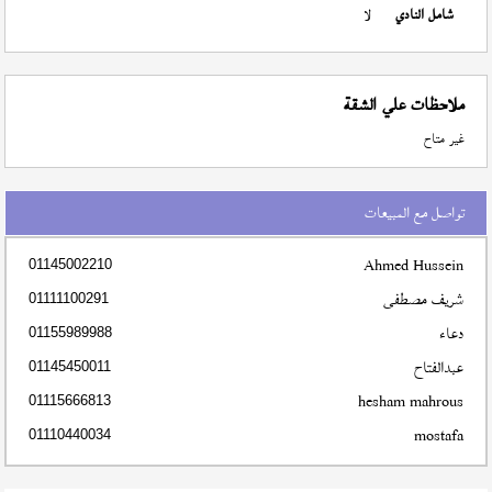
شامل النادي
لا
ملاحظات علي الشقة
غير متاح
تواصل مع المبيعات
Ahmed Hussein
01145002210
شريف مصطفى
01111100291
دعاء
01155989988
عبدالفتاح
01145450011
hesham mahrous
01115666813
mostafa
01110440034