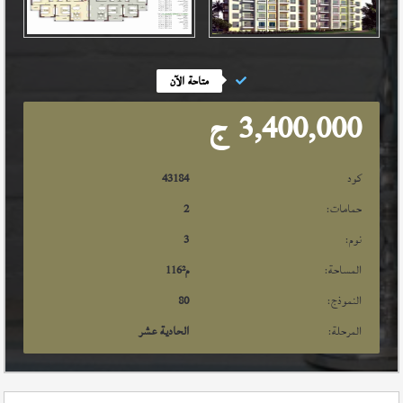
متاحة الآن
3,400,000
ج
كود
43184
حمامات:
2
نوم:
3
المساحة:
م²
116
النموذج:
80
المرحلة:
الحادية عشر