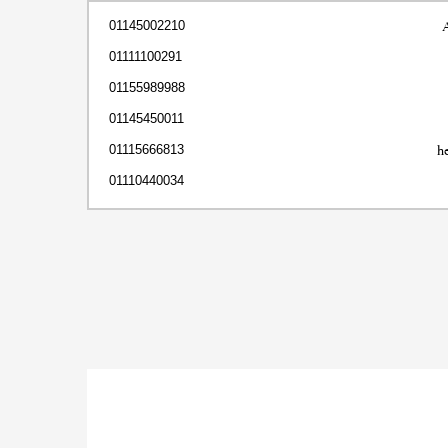
01145002210
01111100291
01155989988
01145450011
h
01115666813
01110440034