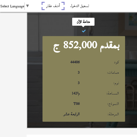
تسجيل الدخول
أضف عقار
Select Language
▼
متاحة الآن
بمقدم 852,000
ج
كود
44406
حمامات:
3
نوم:
3
المساحة:
م²
142
النموذج:
T06
المرحلة:
الرابعة عشر