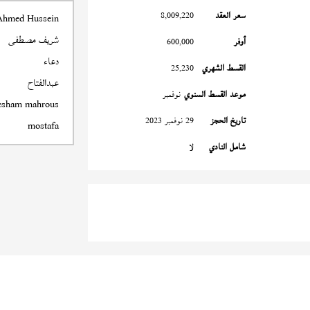
سعر العقد
8,009,220
Ahmed Hussein
شريف مصطفى
أوفر
600,000
دعاء
القسط الشهري
25,230
عبدالفتاح
موعد القسط السنوي
نوفمبر
esham mahrous
تاريخ الحجز
29 نوفمبر 2023
mostafa
شامل النادي
لا