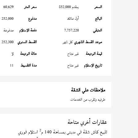
السعر
بمقدم 852,000
سعر المتر
60,629
البائع
أول مالك
مدفوع
252,000
المتبقي
7,757,220
دفعة الاستلام
مدفوعة
موعد القسط الشهري
كل شهر
القسط السنوي
252,300
قيمة الوديعة
غير متاح
حالة الوديعة
لا
تاريخ الاستلام
غير متاح
مدة التقسيط
11
ملاحظات علي الشقة
طرفيه وتقرب من الخدمات
عقارات أخري متاحة
2
للبيع كاش شقة في
بمساحة 140 م
استلام فوري
مدينتي