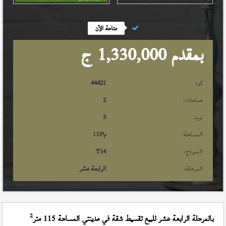
متاحة الآن
بمقدم 1,330,000
ج
كود
44421
حمامات:
2
نوم:
3
المساحة:
م²
115
النموذج:
T14
المرحلة:
الرابعة عشر
2
بالمرحلة الرابعة عشر للبيع تقسيط شقة في مدينتي المساحة 115 متر