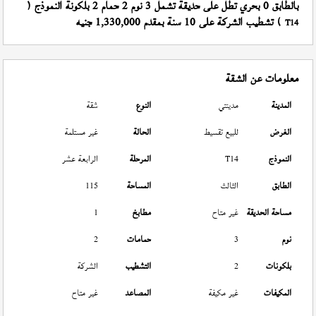
بالطابق 0 بحري تطل على حديقة تشمل 3 نوم 2 حمام 2 بلكونة النموذج (
) تشطيب الشركة على 10 سنة بمقدم 1,330,000 جنيه
T14
معلومات عن الشقة
المدينة
مدينتي
النوع
شقة
الغرض
للبيع تقسيط
الحالة
غير مستلمة
النموذج
T14
المرحلة
الرابعة عشر
الطابق
الثالث
المساحة
115
مساحة الحديقة
غير متاح
مطابخ
1
نوم
3
حمامات
2
بلكونات
2
التشطيب
الشركة
المكيفات
غير مكيفة
المصاعد
غير متاح