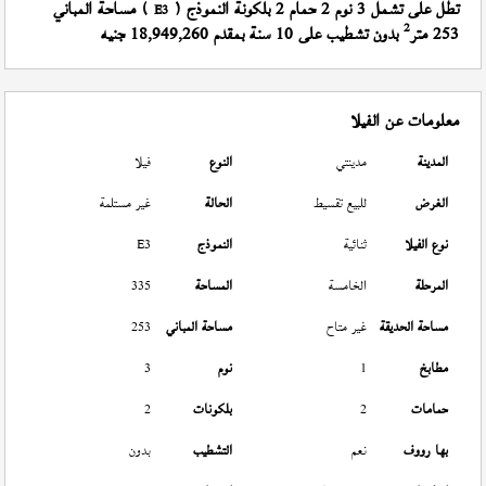
تطل على تشمل 3 نوم 2 حمام 2 بلكونة النموذج (
) مساحة المباني
E3
2
253 متر
بدون تشطيب على 10 سنة بمقدم 18,949,260 جنيه
معلومات عن الفيلا
المدينة
مدينتي
النوع
فيلا
الغرض
للبيع تقسيط
الحالة
غير مستلمة
نوع الفيلا
ثنائية
النموذج
E3
المرحلة
الخامسة
المساحة
335
مساحة الحديقة
غير متاح
مساحة المباني
253
مطابخ
1
نوم
3
حمامات
2
بلكونات
2
بها رووف
نعم
التشطيب
بدون