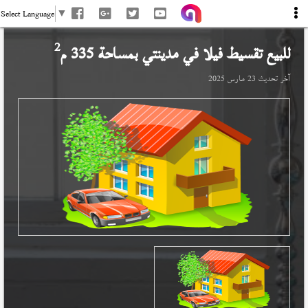
Select Language
▼
2
للبيع تقسيط فيلا في
مدينتي
بمساحة 335 م
آخر تحديث
23 مارس 2025