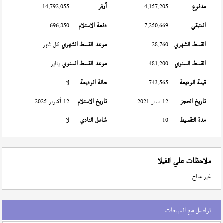
مدفوع
4,157,205
أوفر
14,792,055
المتبقي
7,250,669
دفعة الاستلام
696,850
القسط الشهري
28,760
موعد القسط الشهري
كل شهر
القسط السنوي
481,200
موعد القسط السنوي
يناير
قيمة الوديعة
743,565
حالة الوديعة
لا
تاريخ الحجز
12 يناير 2021
تاريخ الاستلام
12 أكتوبر 2025
مدة التقسيط
10
شامل النادي
لا
ملاحظات علي الفيلا
غير متاح
تواصل مع المبيعات