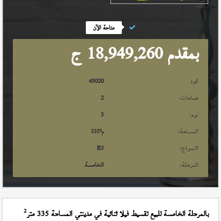
متاحة الآن
بمقدم 18,949,260
ج
كود
45020
حمامات:
2
نوم:
3
المساحة:
م²
335
النموذج:
E3
المرحلة:
الخامسة
2
بالمرحلة الخامسة للبيع تقسيط فيلا ثنائية في مدينتي المساحة 335 متر