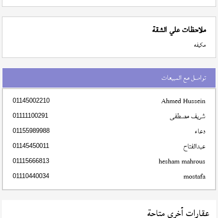
ملاحظات علي الشقة
مكيفه
تواصل مع المبيعات
Ahmed Hussein
01145002210
شريف مصطفى
01111100291
دعاء
01155989988
عبدالفتاح
01145450011
hesham mahrous
01115666813
mostafa
01110440034
عقارات أخري متاحة