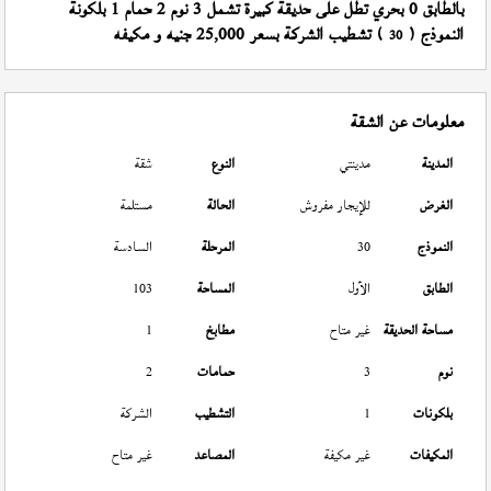
بالطابق 0 بحري تطل على حديقة كبيرة تشمل 3 نوم 2 حمام 1 بلكونة
النموذج (
) تشطيب الشركة بسعر 25,000 جنيه و مكيفه
30
معلومات عن الشقة
المدينة
مدينتي
النوع
شقة
الغرض
للإيجار مفروش
الحالة
مستلمة
النموذج
30
المرحلة
السادسة
الطابق
الأول
المساحة
103
مساحة الحديقة
غير متاح
مطابخ
1
نوم
3
حمامات
2
بلكونات
1
التشطيب
الشركة
المكيفات
غير مكيفة
المصاعد
غير متاح