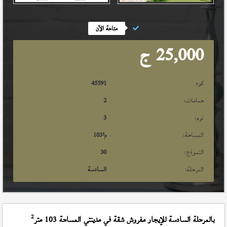
متاحة الآن
25,000
ج
كود
45591
حمامات:
2
نوم:
3
المساحة:
م²
103
النموذج:
30
المرحلة:
السادسة
2
بالمرحلة السادسة للإيجار مفروش شقة في مدينتي المساحة 103 متر