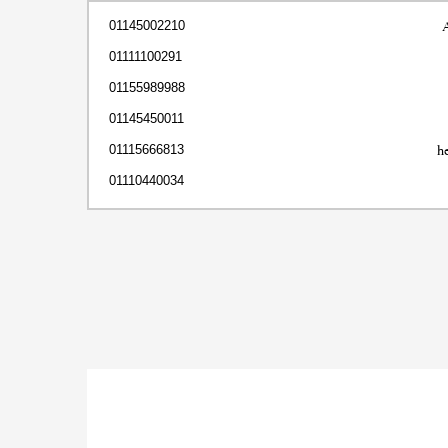
01145002210
01111100291
01155989988
01145450011
h
01115666813
01110440034