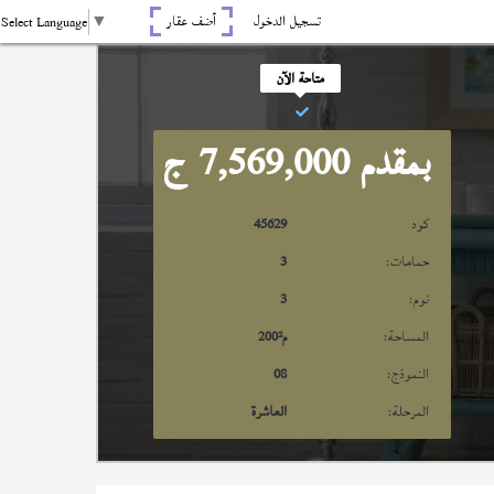
تسجيل الدخول
أضف عقار
Select Language
▼
متاحة الآن
بمقدم 7,569,000
ج
كود
45629
حمامات:
3
نوم:
3
المساحة:
م²
200
النموذج:
08
المرحلة:
العاشرة