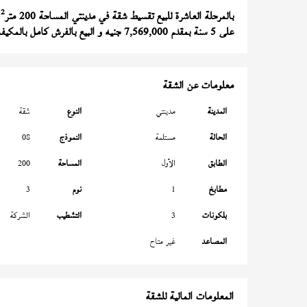
2
بالمرحلة العاشرة للبيع تقسيط شقة في مدينتي المساحة 200 متر
با
على 5 سنة بمقدم 7,569,000 جنيه و البيع بالفرش كامل بالمكيفات والاجهزه مع العلم القسط 733000 فقط كل سنه
معلومات عن الشقة
المدينة
مدينتي
النوع
شقة
الحالة
مستلمة
النموذج
08
الطابق
الأول
المساحة
200
مطابخ
1
نوم
3
بلكونات
3
التشطيب
الشركة
المصاعد
غير متاح
المعلومات المالية للشقة