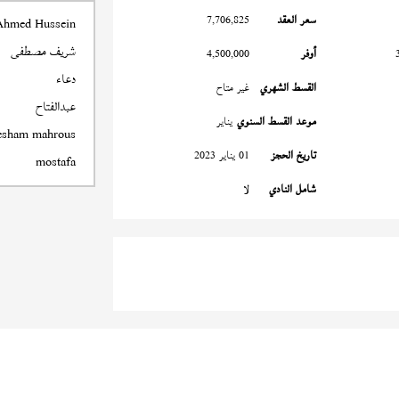
سعر العقد
7,706,825
Ahmed Hussein
شريف مصطفى
أوفر
4,500,000
دعاء
القسط الشهري
غير متاح
عبدالفتاح
موعد القسط السنوي
يناير
esham mahrous
تاريخ الحجز
01 يناير 2023
mostafa
شامل النادي
لا