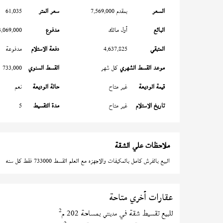
السعر
بمقدم 7,569,000
سعر المتر
61,035
البائع
أول مالك
مدفوع
3,069,000
المتبقي
4,637,825
دفعة الاستلام
مدفوعة
موعد القسط الشهري
كل شهر
القسط السنوي
733,000
قيمة الوديعة
غير متاح
حالة الوديعة
نعم
تاريخ الاستلام
غير متاح
مدة التقسيط
5
ملاحظات علي الشقة
البيع بالفرش كامل بالمكيفات والاجهزه مع العلم القسط 733000 فقط كل سنه
عقارات أخري متاحة
2
للبيع تقسيط شقة في
بمساحة 202 م
مدينتي