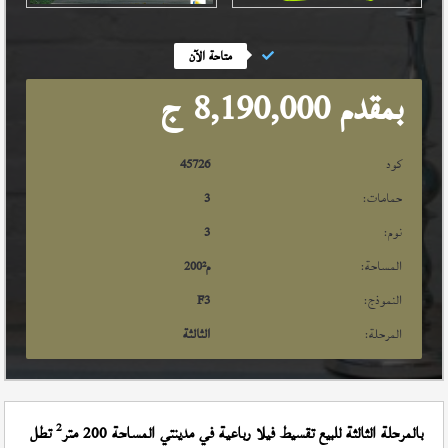
متاحة الآن
بمقدم 8,190,000
ج
كود
45726
حمامات:
3
نوم:
3
المساحة:
م²
200
النموذج:
F3
المرحلة:
الثالثة
2
بالمرحلة الثالثة للبيع تقسيط فيلا رباعية في مدينتي المساحة 200 متر
تطل