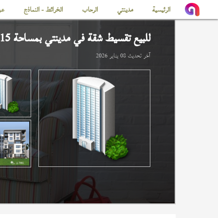
الرئيسية
مدينتي
الرحاب
الخرائط - النماذج
عن
للبيع تقسيط شقة في
مدينتي
بمساحة 115 م
آخر تحديث
08 يناير 2026