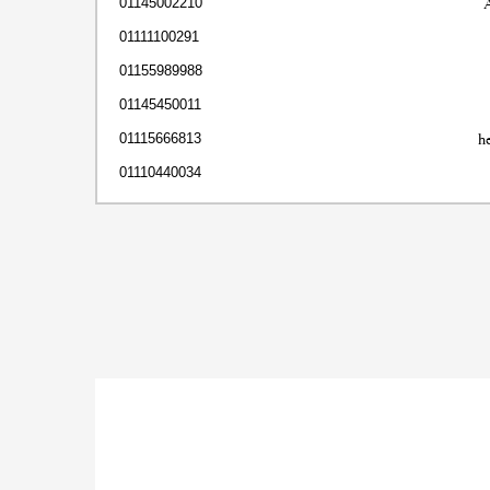
01145002210
01111100291
01155989988
01145450011
h
01115666813
01110440034