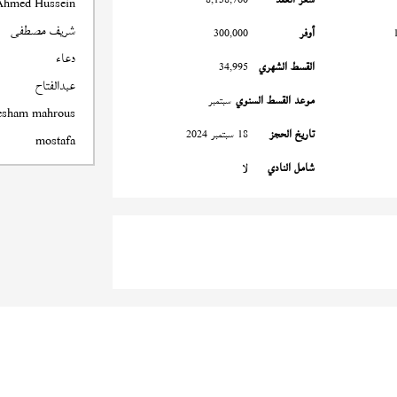
Ahmed Hussein
شريف مصطفى
أوفر
300,000
دعاء
القسط الشهري
34,995
عبدالفتاح
موعد القسط السنوي
سبتمبر
esham mahrous
تاريخ الحجز
18 سبتمبر 2024
mostafa
شامل النادي
لا