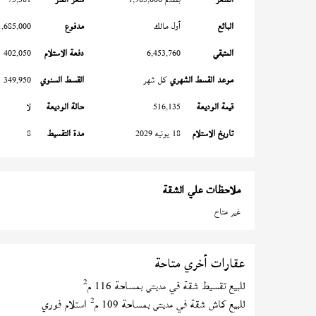
البائع
أول مالك
مدفوع
1,685,000
المتبقي
6,453,760
دفعة الاستلام
402,050
موعد القسط الشهري
كل شهر
القسط السنوي
349,950
قيمة الوديعة
516,135
حالة الوديعة
لا
تاريخ الاستلام
18 يونيه 2029
مدة التقسيط
8
ملاحظات علي الشقة
غير متاح
عقارات أخري متاحة
2
للبيع تقسيط شقة في
بمساحة 116 م
مدينتي
2
للبيع كاش شقة في
بمساحة 109 م
استلام فوري
مدينتي