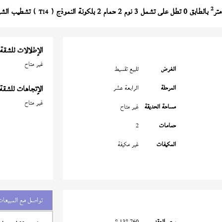
2
بالطابق 0 تطل على تشمل 3 نوم 2 حمام 2 بلكونة النموذج (
) تشطيب الشركة على 8 سنة بمق
T14
الإطلالات للشقة
غير متاح
الغرض
للبيع تقسيط
المرحلة
الرابعة عشر
الإتجاهات للشقة
غير متاح
مساحة الحديقة
غير متاح
حمامات
2
المكيفات
غير مكيفة
تواصل مع المبيعات
سعر العقد
8,138,760