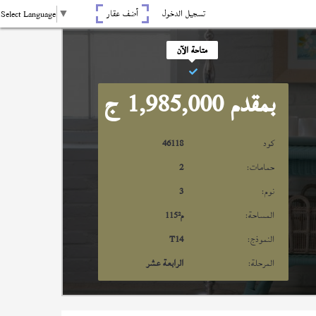
تسجيل الدخول
أضف عقار
Select Language
▼
متاحة الآن
بمقدم 1,985,000
ج
كود
46118
حمامات:
2
نوم:
3
المساحة:
م²
115
النموذج:
T14
المرحلة:
الرابعة عشر