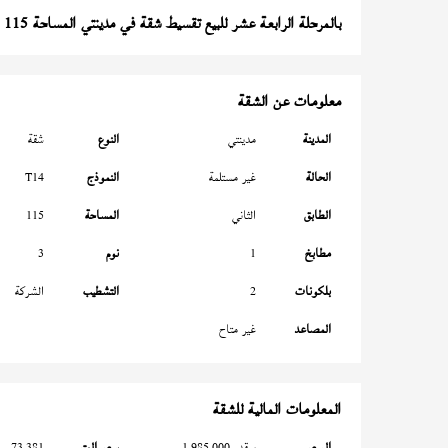
بالمرحلة الرابعة عشر للبيع تقسيط شقة في مدينتي المساحة 115 متر
معلومات عن الشقة
المدينة
مدينتي
النوع
شقة
الحالة
غير مستلمة
النموذج
T14
الطابق
الثاني
المساحة
115
مطابخ
1
نوم
3
بلكونات
2
التشطيب
الشركة
المصاعد
غير متاح
المعلومات المالية للشقة
السعر
بمقدم 1,985,000
سعر المتر
73,381