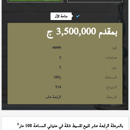
متاحة الآن
بمقدم 3,500,000
ج
كود
46494
حمامات:
2
نوم:
3
المساحة:
م²
108
النموذج:
T14
المرحلة:
الرابعة عشر
2
بالمرحلة الرابعة عشر للبيع تقسيط شقة في مدينتي المساحة 108 متر