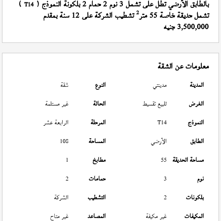
بالطابق الأرضي تطل على تشمل 3 نوم 2 حمام 2 بلكونة النموذج (
)
T14
2
تشمل حديقة خاصة 55 متر
تشطيب الشركة على 12 سنة بمقدم
3,500,000 جنيه
معلومات عن الشقة
المدينة
مدينتي
النوع
شقة
الغرض
للبيع تقسيط
الحالة
غير مستلمة
النموذج
T14
المرحلة
الرابعة عشر
الطابق
الأرضي
المساحة
108
مساحة الحديقة
55
مطابخ
1
نوم
3
حمامات
2
بلكونات
2
التشطيب
الشركة
المكيفات
غير مكيفة
المصاعد
غير متاح