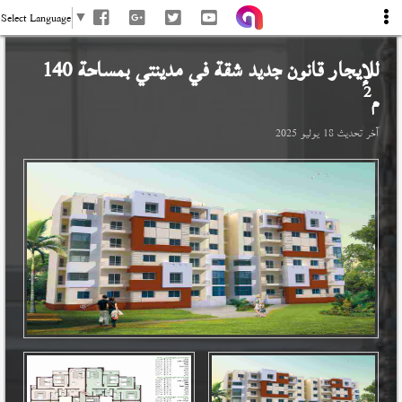
Select Language
▼
للإيجار قانون جديد شقة في
مدينتي
بمساحة 140
2
م
آخر تحديث
18 يوليو 2025