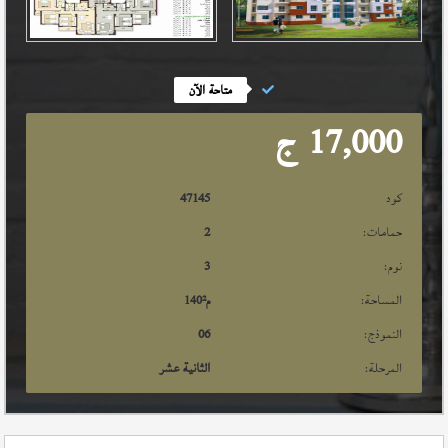
متاحة الآن
17,000
ج
كود
47145
حمامات:
2
نوم:
3
المساحة:
م²
140
النموذج:
06
المرحلة:
الثانية عشر