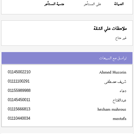
الصيانة
على المستأجر
جنسية المستأجر
ملاحظات علي الشقة
غير متاح
تواصل مع المبيعات
Ahmed Hussein
01145002210
شريف مصطفى
01111100291
دعاء
01155989988
عبدالفتاح
01145450011
hesham mahrous
01115666813
mostafa
01110440034