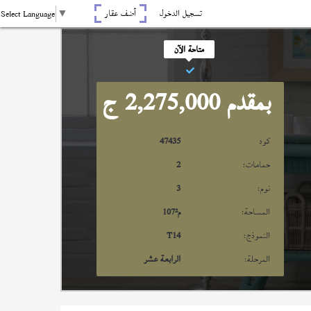
تسجيل الدخول
أضف عقار
Select Language
▼
متاحة الآن
بمقدم 2,275,000
ج
كود
47435
حمامات:
2
نوم:
3
المساحة:
م²
107
النموذج:
T14
المرحلة:
الرابعة عشر