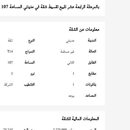
بالمرحلة الرابعة عشر للبيع تقسيط شقة في مدينتي المساحة 107 متر
معلومات عن الشقة
المدينة
مدينتي
النوع
شقة
الحالة
غير مستلمة
النموذج
T14
الطابق
الثاني
المساحة
107
مطابخ
1
نوم
3
بلكونات
1
التشطيب
الشركة
المصاعد
يوجد
المعلومات المالية للشقة
السعر
بمقدم 2,275,000
سعر المتر
75,245