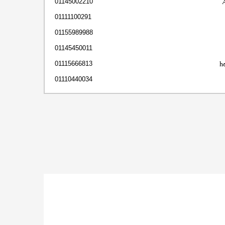
01145002210
01111100291
01155989988
01145450011
h
01115666813
01110440034