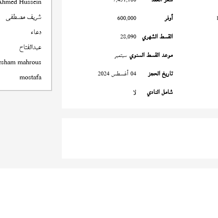
Ahmed Hussein
شريف مصطفى
أوفر
600,000
دعاء
القسط الشهري
28,090
عبدالفتاح
موعد القسط السنوي
سبتمبر
esham mahrous
تاريخ الحجز
04 أغسطس 2024
mostafa
شامل النادي
لا