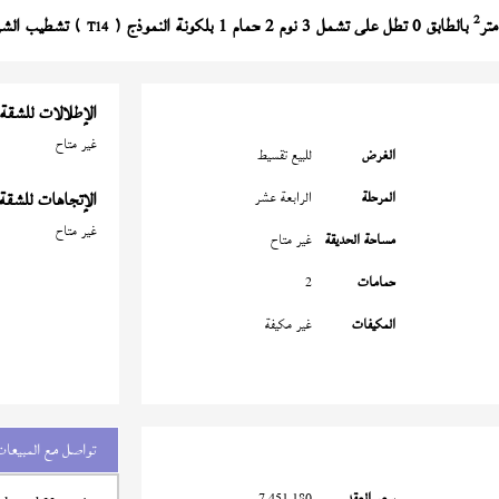
2
بالطابق 0 تطل على تشمل 3 نوم 2 حمام 1 بلكونة النموذج (
) تشطيب الشركة على 10 سنة بمق
T14
الإطلالات للشقة
غير متاح
الغرض
للبيع تقسيط
المرحلة
الرابعة عشر
الإتجاهات للشقة
غير متاح
مساحة الحديقة
غير متاح
حمامات
2
المكيفات
غير مكيفة
تواصل مع المبيعات
سعر العقد
7,451,180