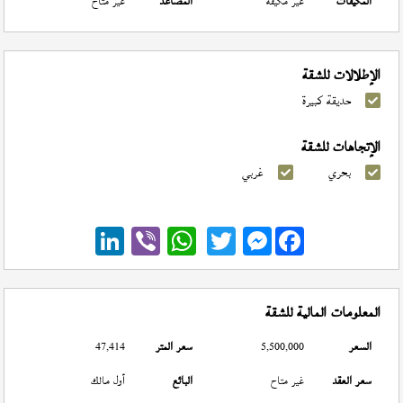
المكيفات
غير مكيفة
المصاعد
غير متاح
الإطلالات للشقة
حديقة كبيرة
الإتجاهات للشقة
بحري
غربي
Messenger
المعلومات المالية للشقة
السعر
5,500,000
سعر المتر
47,414
سعر العقد
غير متاح
البائع
أول مالك