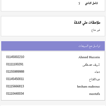
شامل النادي
لا
ملاحظات علي الشقة
غير متاح
تواصل مع المبيعات
Ahmed Hussein
01145002210
شريف مصطفى
01111100291
دعاء
01155989988
عبدالفتاح
01145450011
hesham mahrous
01115666813
mostafa
01110440034