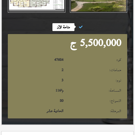
متاحة الآن
5,500,000
ج
كود
47684
حمامات:
2
نوم:
3
المساحة:
م²
116
النموذج:
80
المرحلة:
الحادية عشر