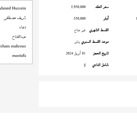
سعر العقد
5,950,000
Ahmed Hussein
شريف مصطفى
أوفر
550,000
دعاء
القسط الشهري
غير متاح
عبدالفتاح
موعد القسط السنوي
يناير
esham mahrous
تاريخ الحجز
01 أبريل 2024
mostafa
شامل النادي
لا