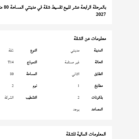
بالمرحلة الرابعة عشر للبيع تقسيط شقة في مدينتي المساحة 80 متر
2027
معلومات عن الشقة
المدينة
مدينتي
النوع
شقة
الحالة
غير مستلمة
النموذج
T14
الطابق
الثاني
المساحة
80
مطابخ
1
نوم
2
بلكونات
2
التشطيب
الشركة
المصاعد
يوجد
المعلومات المالية للشقة