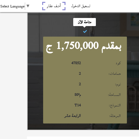
تسجيل الدخول
أضف عقار
Select Language
▼
متاحة الآن
بمقدم 1,750,000
ج
كود
47852
حمامات:
2
نوم:
2
المساحة:
م²
80
النموذج:
T14
المرحلة:
الرابعة عشر