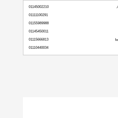
01145002210
01111100291
01155989988
01145450011
h
01115666813
01110440034