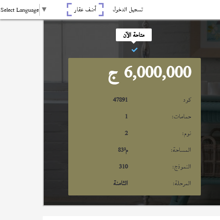
تسجيل الدخول
أضف عقار
Select Language
▼
متاحة الآن
6,000,000
ج
كود
47891
حمامات:
1
نوم:
2
المساحة:
م²
83
النموذج:
310
المرحلة:
الثامنة