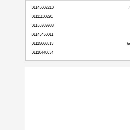
01145002210
01111100291
01155989988
01145450011
h
01115666813
01110440034