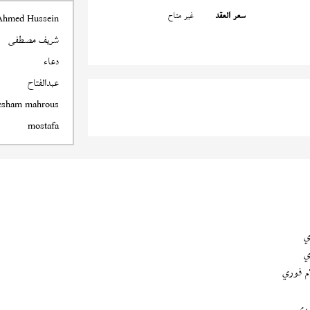
سعر العقد
غير متاح
Ahmed Hussein
شريف مصطفى
دعاء
عبدالفتاح
esham mahrous
mostafa
ي
ي
م فوري
ري