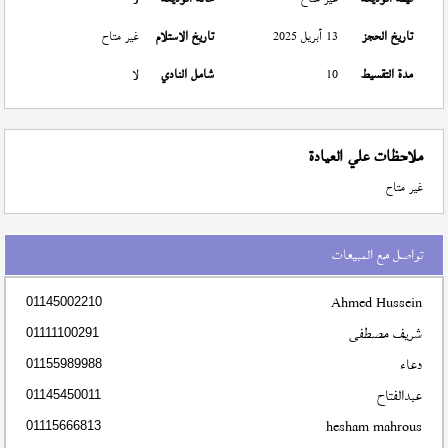
تاريخ الحجز
13 أبريل 2025
تاريخ الاستلام
غير متاح
مدة التقسيط
10
شامل النادي
لا
ملاحظات علي العيادة
غير متاح
تواصل مع المبيعات
Ahmed Hussein
01145002210
شريف مصطفى
01111100291
دعاء
01155989988
عبدالفتاح
01145450011
hesham mahrous
01115666813