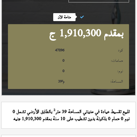
متاحة الآن
بمقدم 1,910,300
ج
كود
47896
حمامات:
0
نوم:
0
المساحة:
م²
39
2
للبيع تقسيط عيادة في مدينتي المساحة 39 متر
بالطابق الأرضي تشمل 0
نوم 0 حمام 0 بلكونة بدون تشطيب على 10 سنة بمقدم 1,910,300 جنيه