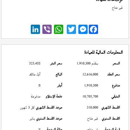
غير متاح
Messenger
المعلومات المالية للعيادة
السعر
بمقدم 1,910,300
سعر المتر
323,488
سعر العقد
12,616,000
البائع
أول مالك
مدفوع
1,910,300
أوفر
0
المتبقي
10,705,700
دفعة الاستلام
مدفوعة
القسط الشهري
310,000
موعد القسط الشهري
كل 3 شهور
القسط السنوي
غير متاح
موعد القسط السنوي
يناير
قيمة الوديعة
غير متاح
حالة الوديعة
لا