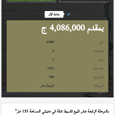
متاحة الآن
بمقدم 4,086,000
ج
كود
47899
حمامات:
2
نوم:
3
المساحة:
م²
135
النموذج:
T06
المرحلة:
الرابعة عشر
2
بالمرحلة الرابعة عشر للبيع تقسيط شقة في مدينتي المساحة 135 متر