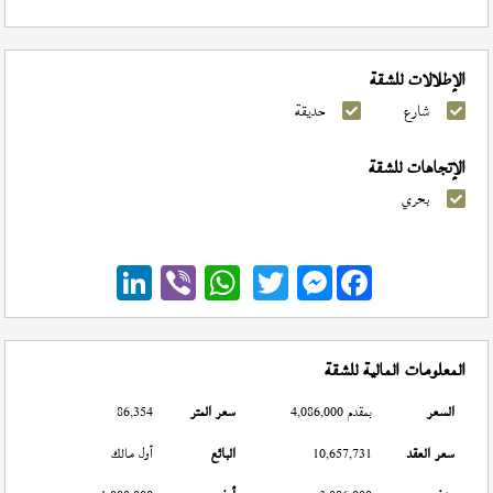
الإطلالات للشقة
شارع
حديقة
الإتجاهات للشقة
بحري
Messenger
المعلومات المالية للشقة
السعر
بمقدم 4,086,000
سعر المتر
86,354
سعر العقد
10,657,731
البائع
أول مالك