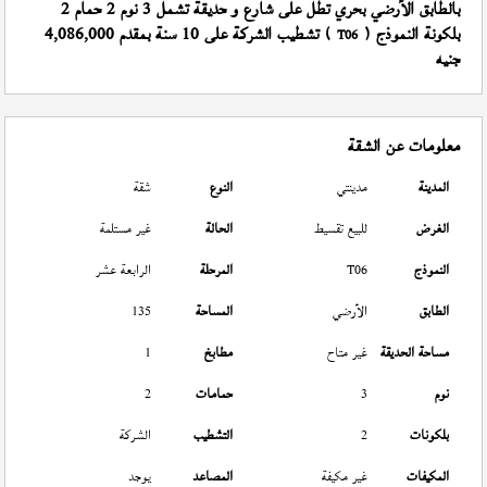
بالطابق الأرضي بحري تطل على شارع و حديقة تشمل 3 نوم 2 حمام 2
بلكونة النموذج (
) تشطيب الشركة على 10 سنة بمقدم 4,086,000
T06
جنيه
معلومات عن الشقة
المدينة
مدينتي
النوع
شقة
الغرض
للبيع تقسيط
الحالة
غير مستلمة
النموذج
T06
المرحلة
الرابعة عشر
الطابق
الأرضي
المساحة
135
مساحة الحديقة
غير متاح
مطابخ
1
نوم
3
حمامات
2
بلكونات
2
التشطيب
الشركة
المكيفات
غير مكيفة
المصاعد
يوجد