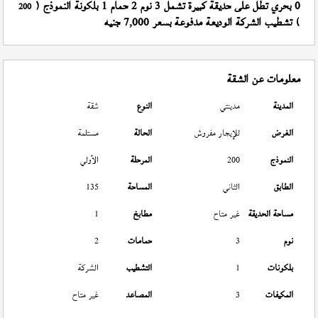
0 بحري تطل على حديقة كبيرة تشمل 3 نوم 2 حمام 1 بلكونة النموذج (
200
) تشطيب الشركة الوديعة مدفوعة بسعر 7,000 جنيه
معلومات عن الشقة
المدينة
مدينتي
النوع
شقة
الغرض
للإيجار مفروش
الحالة
مستلمة
النموذج
200
المرحلة
الأولي
الطابق
الثاني
المساحة
135
مساحة الحديقة
غير متاح
مطابخ
1
نوم
3
حمامات
2
بلكونات
1
التشطيب
الشركة
المكيفات
3
المصاعد
غير متاح