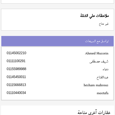
ملاحظات علي الشقة
غير متاح
تواصل مع المبيعات
Ahmed Hussein
01145002210
شريف مصطفى
01111100291
دعاء
01155989988
عبدالفتاح
01145450011
hesham mahrous
01115666813
mostafa
01110440034
عقارات أخري متاحة