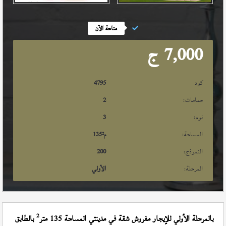
متاحة الآن
7,000
ج
كود
4795
حمامات:
2
نوم:
3
المساحة:
م²
135
النموذج:
200
المرحلة:
الأولي
2
بالمرحلة الأولي للإيجار مفروش شقة في مدينتي المساحة 135 متر
بالطابق