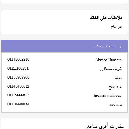
ملاحظات علي الشقة
غير متاح
تواصل مع المبيعات
Ahmed Hussein
01145002210
شريف مصطفى
01111100291
دعاء
01155989988
عبدالفتاح
01145450011
hesham mahrous
01115666813
mostafa
01110440034
عقارات أخري متاحة