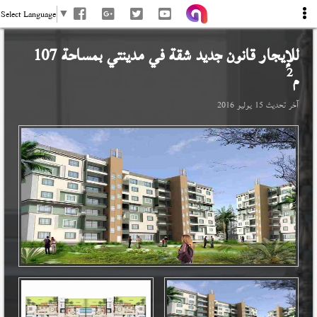
Select Language
▼
للإيجار قانون جديد شقة في
مدينتي
بمساحة 107
2
م
آخر تحديث
15 يوليو 2016