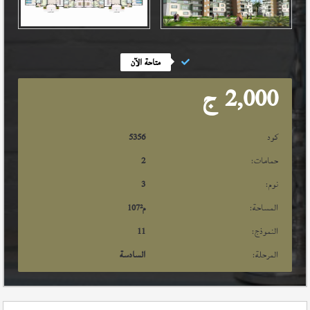
متاحة الآن
2,000
ج
كود
5356
حمامات:
2
نوم:
3
المساحة:
م²
107
النموذج:
11
المرحلة:
السادسة