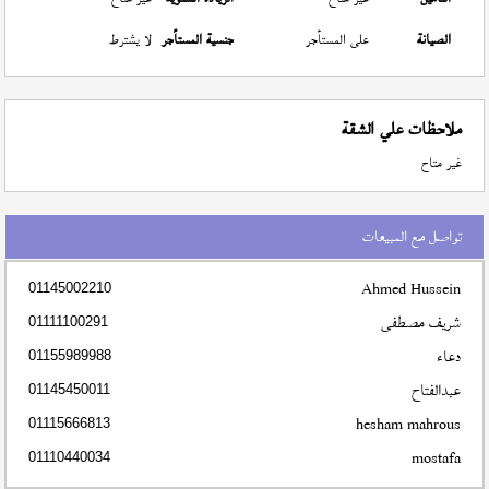
الصيانة
على المستأجر
جنسية المستأجر
لا يشترط
ملاحظات علي الشقة
غير متاح
تواصل مع المبيعات
Ahmed Hussein
01145002210
شريف مصطفى
01111100291
دعاء
01155989988
عبدالفتاح
01145450011
hesham mahrous
01115666813
mostafa
01110440034