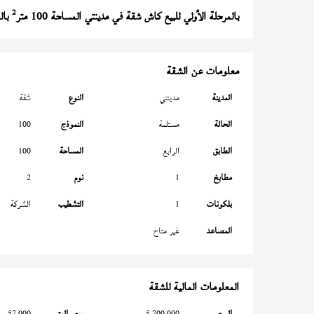
2
بالمرحلة الأولي للبيع كاش شقة في مدينتي المساحة 100 متر
بالطابق 0 قبلي و غربي تطل 
معلومات عن الشقة
المدينة
مدينتي
النوع
شقة
الحالة
مستلمة
النموذج
100
الطابق
الرابع
المساحة
100
مطابخ
1
نوم
2
بلكونات
1
التشطيب
الشركة
المصاعد
غير متاح
المعلومات المالية للشقة
السعر
5,700,000
سعر المتر
57,000