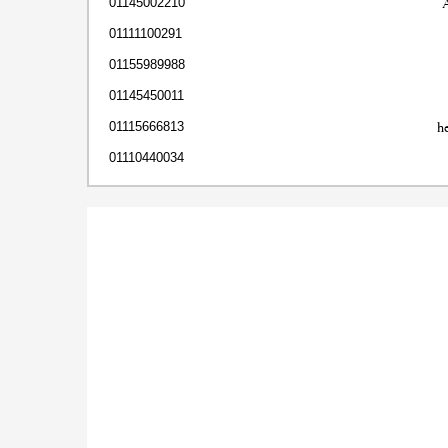
01145002210
01111100291
01155989988
01145450011
h
01115666813
01110440034