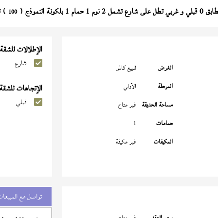
على شارع تشمل 2 نوم 1 حمام 1 بلكونة النموذج (
) تشط
100
الإطلالات للشقة
شارع
الغرض
للبيع كاش
المرحلة
الأولي
الإتجاهات للشقة
قبلي
مساحة الحديقة
غير متاح
حمامات
1
المكيفات
غير مكيفة
تواصل مع المبيعات
سعر العقد
غير متاح