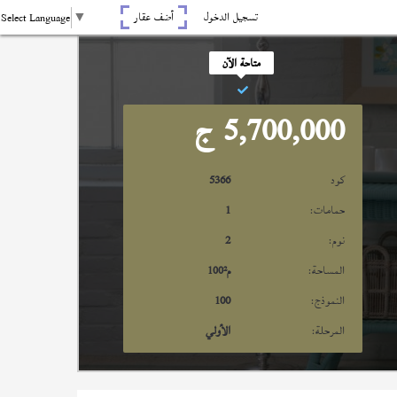
تسجيل الدخول
أضف عقار
Select Language
▼
متاحة الآن
5,700,000
ج
كود
5366
حمامات:
1
نوم:
2
المساحة:
م²
100
النموذج:
100
المرحلة:
الأولي