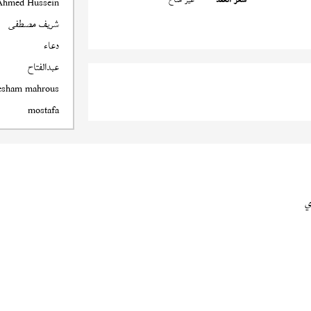
Ahmed Hussein
شريف مصطفى
دعاء
عبدالفتاح
esham mahrous
mostafa
ي