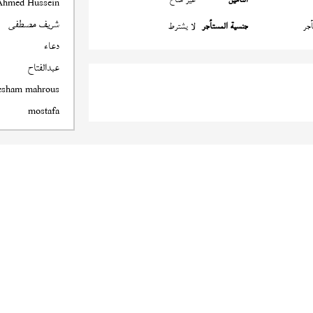
Ahmed Hussein
شريف مصطفى
جر
جنسية المستأجر
لا يشترط
دعاء
عبدالفتاح
esham mahrous
mostafa