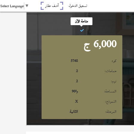
تسجيل الدخول
أضف عقار
Select Language
▼
متاحة الآن
6,000
ج
كود
5748
حمامات:
2
نوم:
2
المساحة:
م²
90
النموذج:
X
المرحلة:
الثانية