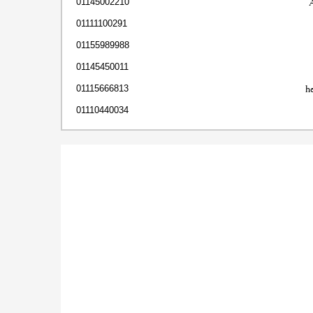
01145002210
01111100291
01155989988
01145450011
h
01115666813
01110440034