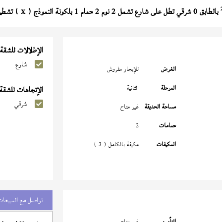
بالطابق 0 شرقي تطل على شارع تشمل 2 نوم 2 حمام 1 بلكونة النموذج (
) تشطيب ا
X
الإطلالات للشقة
شارع
الغرض
للإيجار مفروش
المرحلة
الثانية
الإتجاهات للشقة
شرقي
مساحة الحديقة
غير متاح
حمامات
2
المكيفات
مكيفة بالكامل ( 3 )
تواصل مع المبيعات
التأمين
غير متاح