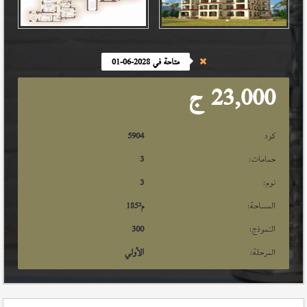
متاحة في 2028-06-01
23,000
ج
كود
5904
حمامات:
3
نوم:
3
المساحة:
م²
185
النموذج:
300
المرحلة:
الأولي