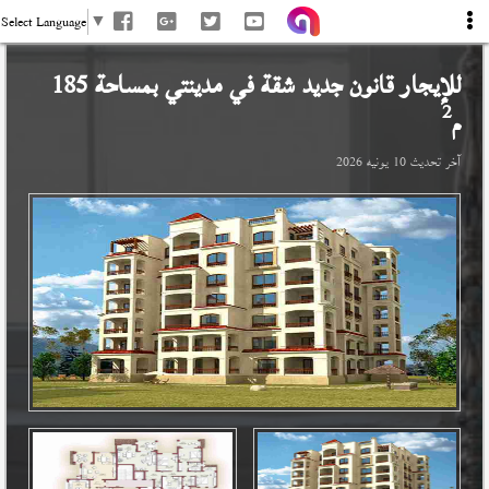
Select Language
▼
للإيجار قانون جديد شقة في
مدينتي
بمساحة 185
2
م
آخر تحديث
10 يونيه 2026