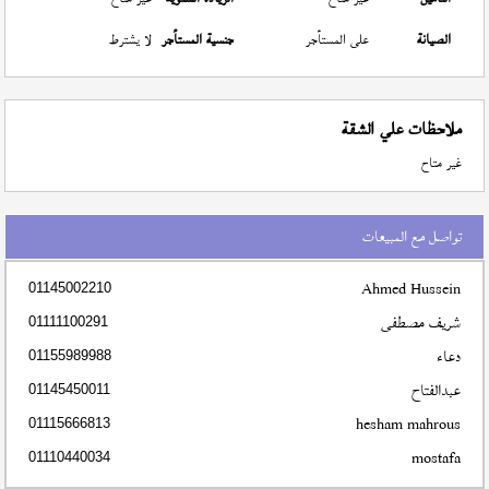
الصيانة
على المستأجر
جنسية المستأجر
لا يشترط
ملاحظات علي الشقة
غير متاح
تواصل مع المبيعات
Ahmed Hussein
01145002210
شريف مصطفى
01111100291
دعاء
01155989988
عبدالفتاح
01145450011
hesham mahrous
01115666813
mostafa
01110440034