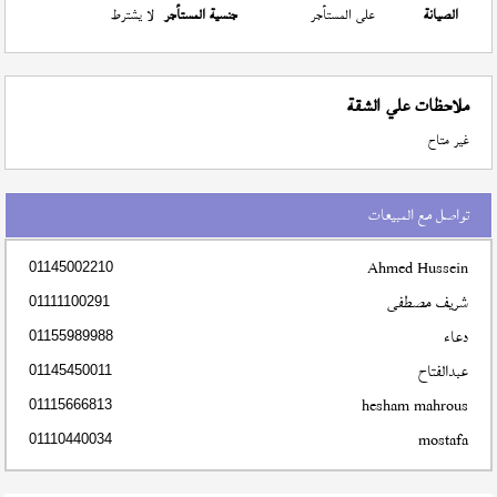
الصيانة
على المستأجر
جنسية المستأجر
لا يشترط
ملاحظات علي الشقة
غير متاح
تواصل مع المبيعات
Ahmed Hussein
01145002210
شريف مصطفى
01111100291
دعاء
01155989988
عبدالفتاح
01145450011
hesham mahrous
01115666813
mostafa
01110440034