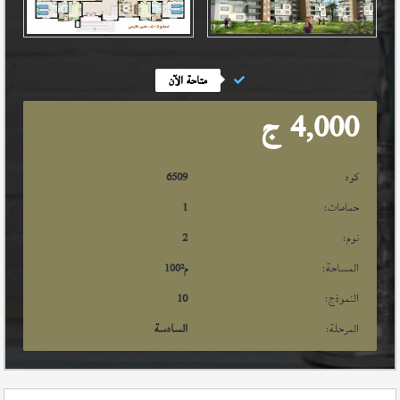
متاحة الآن
4,000
ج
كود
6509
حمامات:
1
نوم:
2
المساحة:
م²
100
النموذج:
10
المرحلة:
السادسة