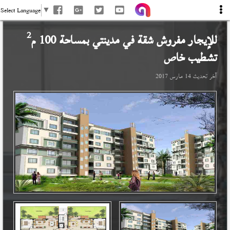
Select Language
▼
2
للإيجار مفروش شقة في
مدينتي
بمساحة 100 م
تشطيب خاص
آخر تحديث
14 مارس 2017