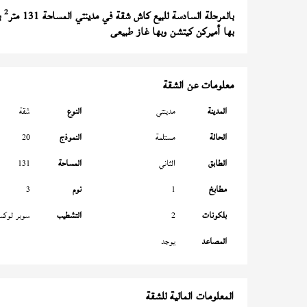
2
بالمرحلة السادسة للبيع كاش شقة في مدينتي المساحة 131 متر
بالطابق 0 ب
بها أميركن كيتشن وبها غاز طبيعى
معلومات عن الشقة
المدينة
مدينتي
النوع
شقة
الحالة
مستلمة
النموذج
20
الطابق
الثاني
المساحة
131
مطابخ
1
نوم
3
بلكونات
2
التشطيب
سوبر لوك
المصاعد
يوجد
المعلومات المالية للشقة