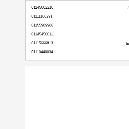
01145002210
01111100291
01155989988
01145450011
h
01115666813
01110440034