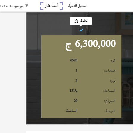
تسجيل الدخول
أضف عقار
Select Language
▼
متاحة الآن
6,300,000
ج
كود
6593
حمامات:
1
نوم:
3
المساحة:
م²
131
النموذج:
20
المرحلة:
السادسة