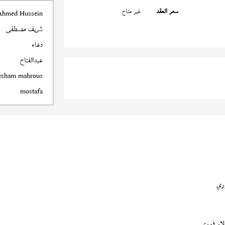
سعر العقد
غير متاح
Ahmed Hussein
شريف مصطفى
دعاء
عبدالفتاح
esham mahrous
mostafa
ري
ام فوري