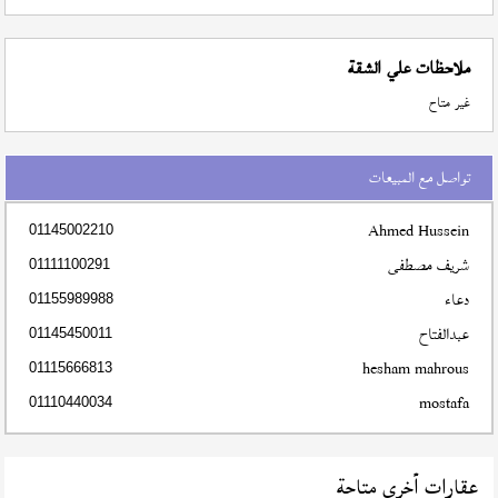
ملاحظات علي الشقة
غير متاح
تواصل مع المبيعات
Ahmed Hussein
01145002210
شريف مصطفى
01111100291
دعاء
01155989988
عبدالفتاح
01145450011
hesham mahrous
01115666813
mostafa
01110440034
عقارات أخري متاحة