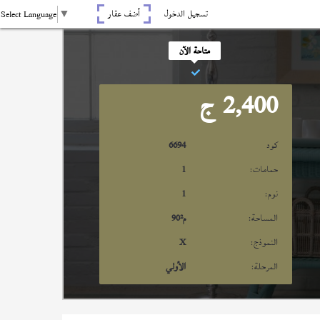
تسجيل الدخول
أضف عقار
Select Language
▼
متاحة الآن
2,400
ج
كود
6694
حمامات:
1
نوم:
1
المساحة:
م²
90
النموذج:
X
المرحلة:
الأولي