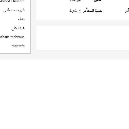
Ahmed Hussein
شريف مصطفى
جر
جنسية المستأجر
لا يشترط
دعاء
عبدالفتاح
esham mahrous
mostafa