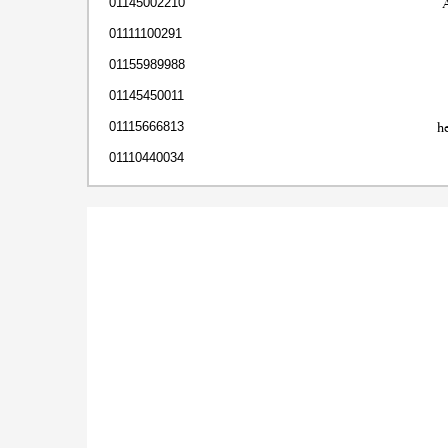
01145002210
01111100291
01155989988
01145450011
h
01115666813
01110440034