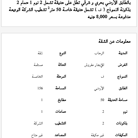
بالطابق الأرضي بحري و شرقي تطل على حديقة تشمل 2 نوم 1 حمام 2
2
بلكونة النموذج (
) تشمل حديقة خاصة 50 متر
تشطيب الشركة الوديعة
ف
مدفوعة بسعر 8,000 جنيه
معلومات عن الشقة
المدينة
الرحاب
النوع
شقة
الغرض
للإيجار مفروش
الحالة
مستلمة
النموذج
ف
المرحلة
الخامسة
الطابق
الأرضي
المساحة
156
مساحة الحديقة
50
مطابخ
1
نوم
2
حمامات
1
بلكونات
2
التشطيب
الشركة
المكيفات
غير مكيفة
المصاعد
غير متاح