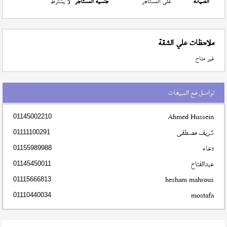
الصيانة
على المستأجر
جنسية المستأجر
لا يشترط
ملاحظات علي الشقة
غير متاح
تواصل مع المبيعات
Ahmed Hussein
01145002210
شريف مصطفى
01111100291
دعاء
01155989988
عبدالفتاح
01145450011
hesham mahrous
01115666813
mostafa
01110440034