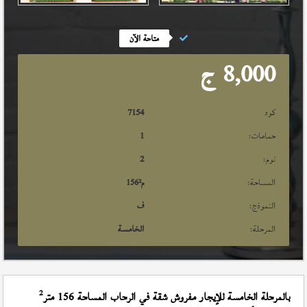
متاحة الآن
8,000
ج
كود
7154
حمامات:
1
نوم:
2
المساحة:
م²
156
النموذج:
ف
المرحلة:
الخامسة
2
بالمرحلة الخامسة للإيجار مفروش شقة في الرحاب المساحة 156 متر